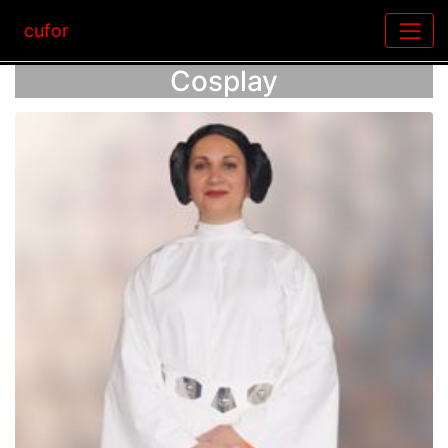
cufor
Cosplay