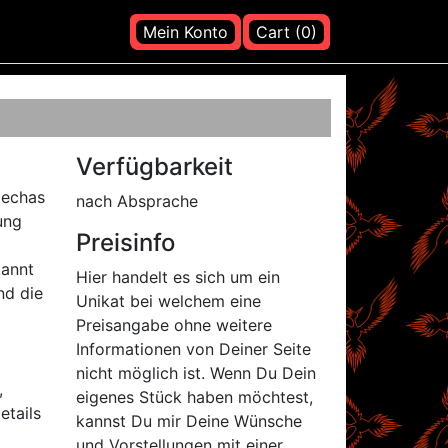
Mein Konto
Cart (0)
Verfügbarkeit
Mechas
nach Absprache
ung
Preisinfo
kannt
Hier handelt es sich um ein
nd die
Unikat bei welchem eine
Preisangabe ohne weitere
Informationen von Deiner Seite
nicht möglich ist. Wenn Du Dein
,
eigenes Stück haben möchtest,
etails
kannst Du mir Deine Wünsche
und Vorstellungen mit einer