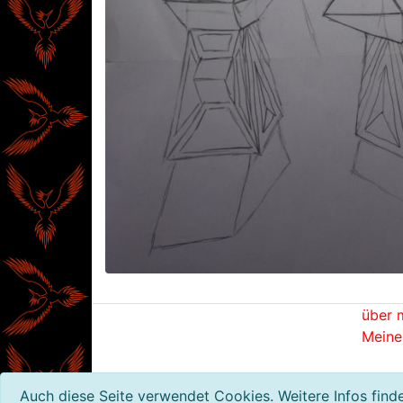
über 
Meine
© 2020 - cufor Schneiderei & Schmuck
Auch diese Seite verwendet Cookies. Weitere Infos find