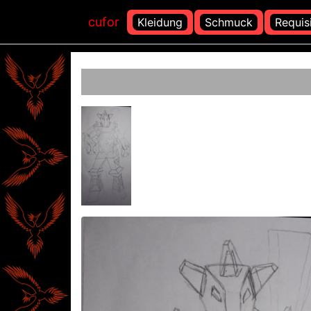
cufor
Kleidung
Schmuck
Requis