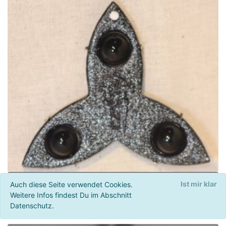
Triskelen Anhänger
Ist mir klar
Auch diese Seite verwendet Cookies.
Weitere Infos findest Du im Abschnitt
Der Anhänger in Triskelenform mit Halbedelsteinen. Damit
Datenschutz.
schützt er gleich mehrfach.