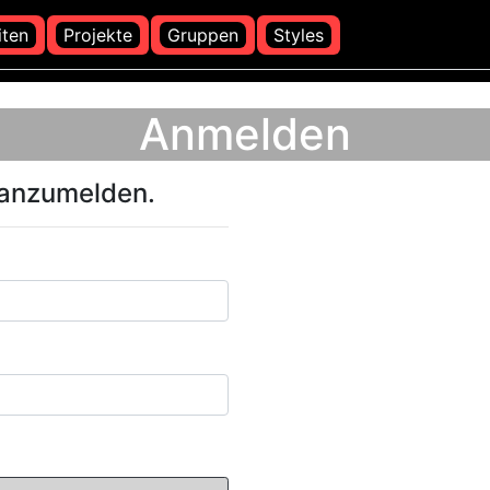
iten
Projekte
Gruppen
Styles
Anmelden
 anzumelden.