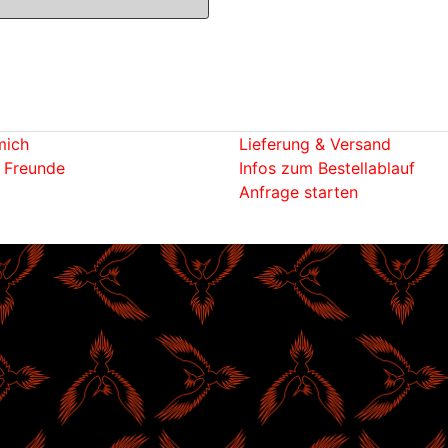
mich
Lieferung & Versand
 Freunde
Infos zum Bestellablauf
Anfrage starten