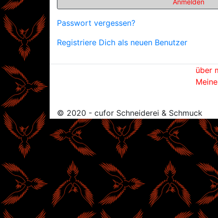
Anmelden
Passwort vergessen?
Registriere Dich als neuen Benutzer
über 
Meine
© 2020 - cufor Schneiderei & Schmuck